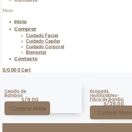
Menu
Inicio
Comprar
Cuidado Facial
Cuidado Capilar
Cuidado Corporal
Bienestar
Contacto
S/
0.00
0
Cart
Cepillo de
Ecopads
Bamboo
reutilizables-
S/
9.00
Fibra de Bambú
S/
29.00
Comprar Ahora
Comprar Ahora