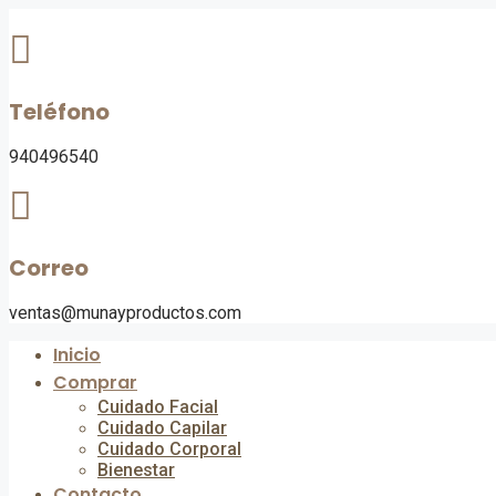
Saltar
al
contenido
Teléfono
940496540
Correo
ventas@munayproductos.com
Inicio
Comprar
Cuidado Facial
Cuidado Capilar
Cuidado Corporal
Bienestar
Contacto