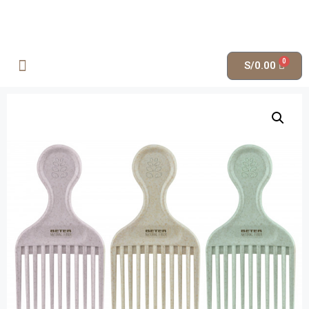
0
S/
0.00